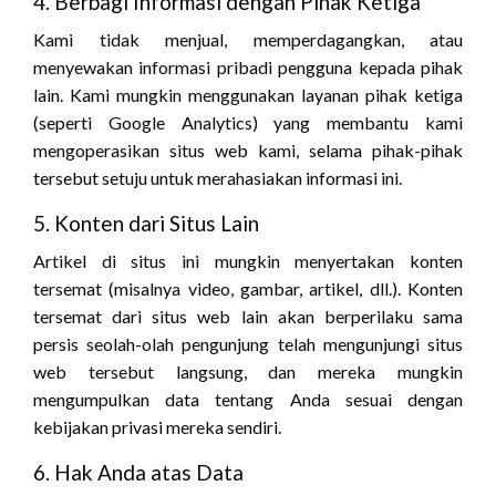
4. Berbagi Informasi dengan Pihak Ketiga
Kami tidak menjual, memperdagangkan, atau
menyewakan informasi pribadi pengguna kepada pihak
lain. Kami mungkin menggunakan layanan pihak ketiga
(seperti Google Analytics) yang membantu kami
mengoperasikan situs web kami, selama pihak-pihak
tersebut setuju untuk merahasiakan informasi ini.
5. Konten dari Situs Lain
Artikel di situs ini mungkin menyertakan konten
tersemat (misalnya video, gambar, artikel, dll.). Konten
tersemat dari situs web lain akan berperilaku sama
persis seolah-olah pengunjung telah mengunjungi situs
web tersebut langsung, dan mereka mungkin
mengumpulkan data tentang Anda sesuai dengan
kebijakan privasi mereka sendiri.
6. Hak Anda atas Data