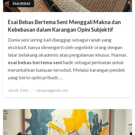
ESAI BEBAS
Esai Bebas Bertema Seni: Menggali Makna dan
Kebebasan dalam Karangan Opini Subjektif
Dunia seni sering kali dianggap sebagai ranah yang
eksklusif, hanya dimengerti oleh segelintir orang dengan
latar belakang akademis atau pengalaman khusus. Namun,
esai bebas bertema seni
hadir sebagai jembatan untuk
meruntuhkan batasan tersebut. Melalui karangan pendek
yang berisi opini pribadi, …
Posted
Juli 28, 2026
satupen@gmail.com
on