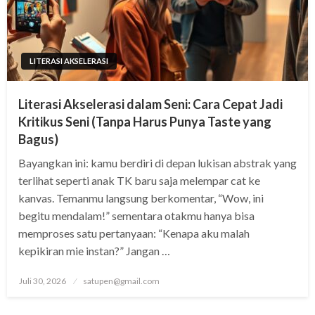
LITERASI AKSELERASI
Literasi Akselerasi dalam Seni: Cara Cepat Jadi
Kritikus Seni (Tanpa Harus Punya Taste yang
Bagus)
Bayangkan ini: kamu berdiri di depan lukisan abstrak yang
terlihat seperti anak TK baru saja melempar cat ke
kanvas. Temanmu langsung berkomentar, “Wow, ini
begitu mendalam!” sementara otakmu hanya bisa
memproses satu pertanyaan: “Kenapa aku malah
kepikiran mie instan?” Jangan …
Posted
Juli 30, 2026
satupen@gmail.com
on