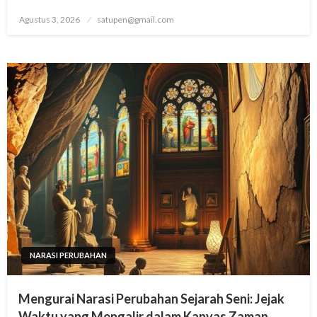
Posted
Agustus 3, 2026
satupen@gmail.com
on
NARASI PERUBAHAN
Mengurai Narasi Perubahan Sejarah Seni: Jejak
Waktu yang Mengalir dalam Kanvas Zaman