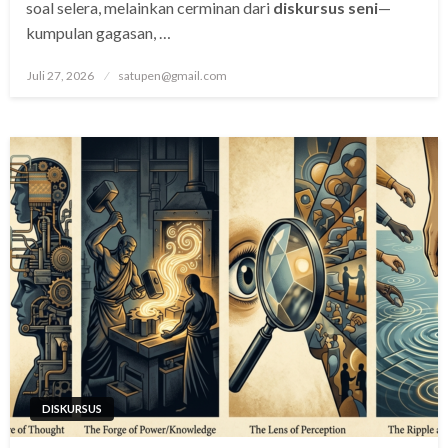
soal selera, melainkan cerminan dari
diskursus seni
—
kumpulan gagasan, …
Posted
Juli 27, 2026
satupen@gmail.com
on
DISKURSUS