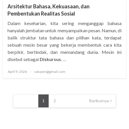
Arsitektur Bahasa, Kekuasaan, dan
Pembentukan Realitas Sosial
Dalam keseharian, kita sering menganggap bahasa
hanyalah jembatan untuk menyampaikan pesan. Namun, di
balik struktur tata bahasa dan pilihan kata, terdapat
sebuah mesin besar yang bekerja membentuk cara kita
berpikir, bertindak, dan memandang dunia. Mesin ini
disebut sebagai
Diskursus
. …
Posted
April 9, 2026
satupen@gmail.com
on
Paginasi
pos
1
2
Berikutnya