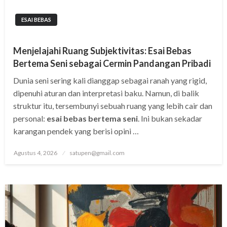
ESAI BEBAS
Menjelajahi Ruang Subjektivitas: Esai Bebas
Bertema Seni sebagai Cermin Pandangan Pribadi
Dunia seni sering kali dianggap sebagai ranah yang rigid,
dipenuhi aturan dan interpretasi baku. Namun, di balik
struktur itu, tersembunyi sebuah ruang yang lebih cair dan
personal:
esai bebas bertema seni
. Ini bukan sekadar
karangan pendek yang berisi opini …
Posted
Agustus 4, 2026
satupen@gmail.com
on