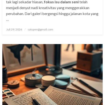
tak lagi sekadar hiasan,
fokus isu dalam seni
telah
menjadi denyut nadi kreativitas yang menggerakkan
perubahan. Dari galeri bergengsi hingga jalanan kota yang
…
Posted
Juli 29, 2026
satupen@gmail.com
on