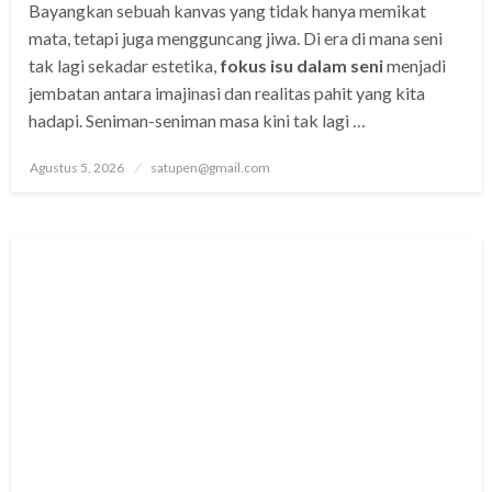
Bayangkan sebuah kanvas yang tidak hanya memikat
mata, tetapi juga mengguncang jiwa. Di era di mana seni
tak lagi sekadar estetika,
fokus isu dalam seni
menjadi
jembatan antara imajinasi dan realitas pahit yang kita
hadapi. Seniman-seniman masa kini tak lagi …
Posted
Agustus 5, 2026
satupen@gmail.com
on